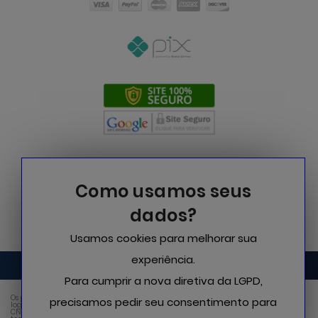
Como usamos seus
dados?
Usamos cookies para melhorar sua
experiência.
Para cumprir a nova diretiva da LGPD,
Os produtos comercializados nesta loja on-line são vendidos e distribuídos via
precisamos pedir seu consentimento para
logística pela empresa INFYNYTY 2018 PRODUTOS CORRELATOS PARA SAUDE LTDA com
CNPJ 30.880.958/0001-85. A responsabilidade comercial, logística e fiscal referente a